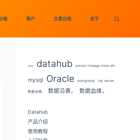
价格
客户
文章分类
关于
datahub
csv
extract-lineage-from-db
Oracle
mysql
postgresql
sql server
数据沿袭，
数据血缘，
数据治理，
Datahub
产品介绍
使用教程