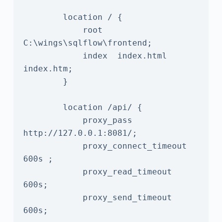
        location / {

            root   
C:\wings\sqlflow\frontend;

            index  index.html 
index.htm;

        }

	    location /api/ {

            proxy_pass 
http://127.0.0.1:8081/;

            proxy_connect_timeout 
600s ;

            proxy_read_timeout 
600s;

            proxy_send_timeout 
600s;
