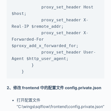
            proxy_set_header Host 
$host;

            proxy_set_header X-
Real-IP $remote_addr;

            proxy_set_header X-
Forwarded-For 
$proxy_add_x_forwarded_for;

            proxy_set_header User-
Agent $http_user_agent;  

        }

    }
2、修改 frontend 中的配置文件 config.private.json
打开配置文件
“C:\wings\sqlflow\frontend\config.private.json”