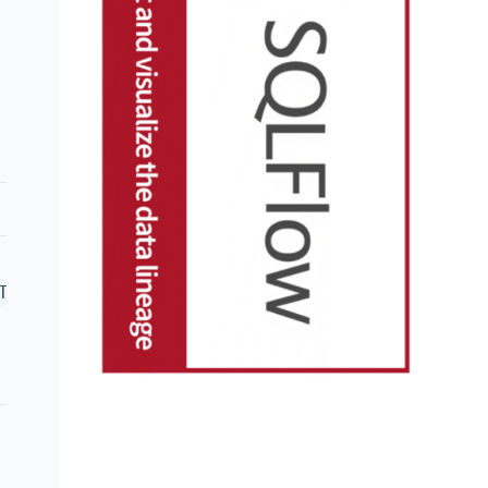
(IN
TG
，