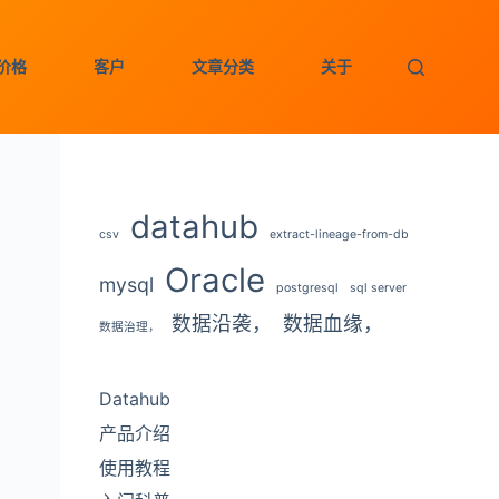
价格
客户
文章分类
关于
datahub
csv
extract-lineage-from-db
Oracle
mysql
postgresql
sql server
数据沿袭，
数据血缘，
数据治理，
Datahub
产品介绍
使用教程