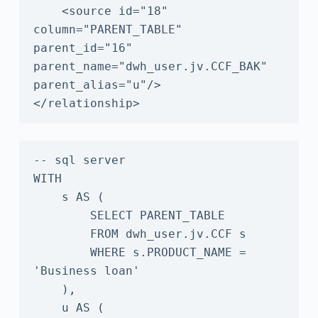
    <source id="18" 
column="PARENT_TABLE" 
parent_id="16" 
parent_name="dwh_user.jv.CCF_BAK" 
parent_alias="u"/>

</relationship>
-- sql server

WITH

    s AS (

        SELECT PARENT_TABLE

        FROM dwh_user.jv.CCF s

        WHERE s.PRODUCT_NAME = 
'Business loan'

    ),

    u AS (
