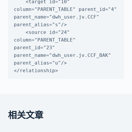
    <target id="10" 
column="PARENT_TABLE" parent_id="4" 
parent_name="dwh_user.jv.CCF" 
parent_alias="s"/>

    <source id="24" 
column="PARENT_TABLE" 
parent_id="23" 
parent_name="dwh_user.jv.CCF_BAK" 
parent_alias="u"/>

</relationship>
相关文章