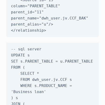
column="PARENT_TABLE" 
parent_id="11" 
parent_name="dwh_user.jv.CCF_BAK" 
parent_alias="u"/>

</relationship>
-- sql server

UPDATE s

SET s.PARENT_TABLE = u.PARENT_TABLE

FROM (

    SELECT *

    FROM dwh_user.jv.CCF s

    WHERE s.PRODUCT_NAME = 
'Business loan'

) s

JOIN (
