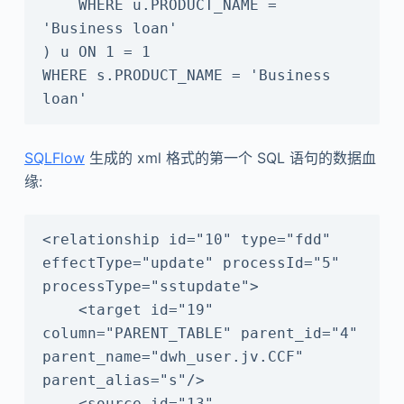
    WHERE u.PRODUCT_NAME = 
'Business loan'

) u ON 1 = 1

WHERE s.PRODUCT_NAME = 'Business 
SQLFlow
生成的 xml 格式的第一个 SQL 语句的数据血
缘:
<relationship id="10" type="fdd" 
effectType="update" processId="5" 
processType="sstupdate">

    <target id="19" 
column="PARENT_TABLE" parent_id="4" 
parent_name="dwh_user.jv.CCF" 
parent_alias="s"/>

    <source id="13" 