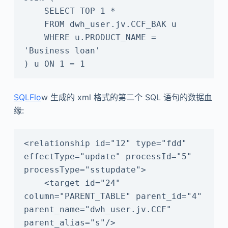
    SELECT TOP 1 *

    FROM dwh_user.jv.CCF_BAK u

    WHERE u.PRODUCT_NAME = 
'Business loan'

) u ON 1 = 1
SQLFlo
w 生成的 xml 格式的第二个 SQL 语句的数据血
缘:
<relationship id="12" type="fdd" 
effectType="update" processId="5" 
processType="sstupdate">

    <target id="24" 
column="PARENT_TABLE" parent_id="4" 
parent_name="dwh_user.jv.CCF" 
parent_alias="s"/>
