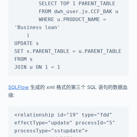
        SELECT TOP 1 PARENT_TABLE

        FROM dwh_user.jv.CCF_BAK u

        WHERE u.PRODUCT_NAME = 
'Business loan'

    )

UPDATE s

SET s.PARENT_TABLE = u.PARENT_TABLE

FROM s

JOIN u ON 1 = 1
SQLFlow
生成的 xml 格式的第三个 SQL 语句的数据血
缘:
<relationship id="19" type="fdd" 
effectType="update" processId="5" 
processType="sstupdate">
